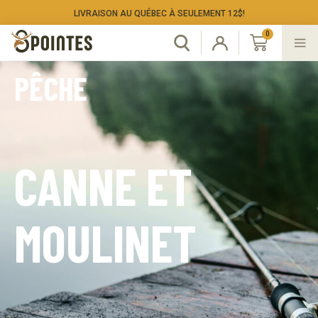
LIVRAISON AU QUÉBEC À SEULEMENT 12$!
Filtrer les articles
CATÉGORIES
Aucune catégorie à filtrer.
FILTRES
CANNE ET
Genre
(
0
)
Femme
MOULINET
(
0
)
Homme
Type
(
0
)
Autres