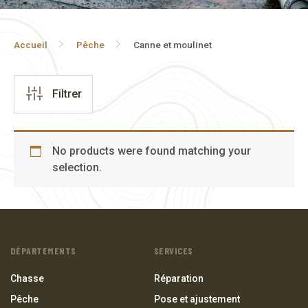
(
0
)
Bas
(
0
)
Bottes
Accueil
Pêche
Canne et moulinet
(
0
)
Chemise
(
0
)
couvre-tout
Filtrer
(
0
)
Manteaux
(
0
)
Pantalon
No products were found matching your
(
0
)
Salopettes
selection.
(
0
)
Soulier
Confirmer
DÉPARTEMENTS
SERVICES
Chasse
Réparation
Pêche
Pose et ajustement