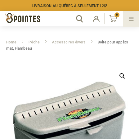
LIVRAISON AU QUÉBEC À SEULEMENT 12$!
Home
Pêche
Accessoires divers
Boîte pour appâts
mat, Flambeau